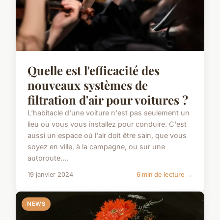
Quelle est l'efficacité des
nouveaux systèmes de
filtration d'air pour voitures ?
L'habitacle d'une voiture n'est pas seulement un
lieu où vous vous installez pour conduire. C'est
aussi un espace où l'air doit être sain, que vous
soyez en ville, à la campagne, ou sur une
autoroute....
19 janvier 2024
6 min de lecture →
NEWS