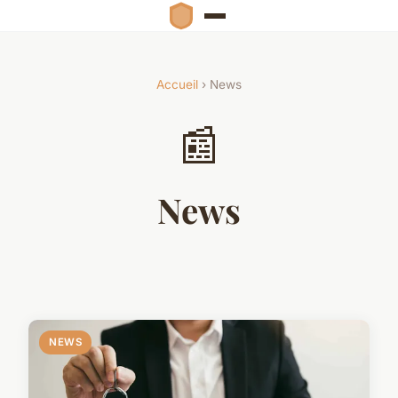
Accueil
› News
📰
News
NEWS