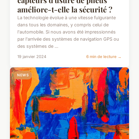
améliore-t-elle la sécurité ?
La technologie évolue à une vitesse fulgurante
dans tous les domaines, y compris celui de
l'automobile. Si nous avons été impressionnés
par l'arrivée des systèmes de navigation GPS ou
des systèmes de ...
19 janvier 2024
6 min de lecture →
NEWS