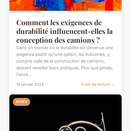
Comment les exigences de
durabilité influencent-elles la
conception des camions ?
Dans un monde où la durabilité est devenue une
exigence plutôt qu'une option, les industries, y
compris celle de la construction de camions,
doivent revisiter leurs pratiques. Plus que jamais,
l'envir...
19 janvier 2024
6 min de lecture →
NEWS