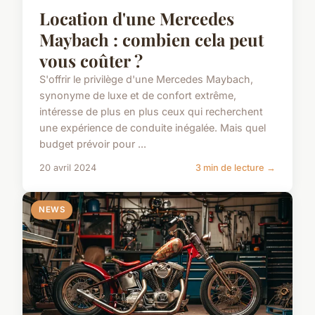
Location d'une Mercedes
Maybach : combien cela peut
vous coûter ?
S'offrir le privilège d'une Mercedes Maybach,
synonyme de luxe et de confort extrême,
intéresse de plus en plus ceux qui recherchent
une expérience de conduite inégalée. Mais quel
budget prévoir pour ...
20 avril 2024
3 min de lecture →
NEWS