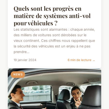
Quels sont les progrès en
matière de systèmes anti-vol
pour véhicules ?
Les statistiques sont alarmantes : chaque année,
des milliers de voitures sont dérobées sur le
vieux continent. Ces chiffres nous rappellent que
la sécurité des véhicules est un enjeu à ne pas
prendre...
19 janvier 2024
6 min de lecture →
NEWS