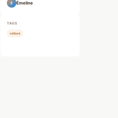
Émeline
É
TAGS
voiture